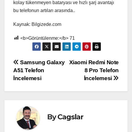
kolay tükenmeyen bataryası ve hızlı şarj avantajı
bu telefonun artıları arasında..
Kaynak: Bilgizede.com
<b>Görüntülenme:</b>
71
Yazı
Samsung Galaxy
Xiaomi Redmi Note
A51 Telefon
8 Pro Telefon
gezinmesi
İncelemesi
İncelemesi
By
Cagslar