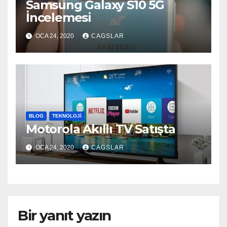
Samsung Galaxy S10 5G
İncelemesi
OCA 24, 2020
CAGSLAR
BLOG
TEKNOLOJI
Motorola Akıllı TV Satışta
OCA 24, 2020
CAGSLAR
Bir yanıt yazın