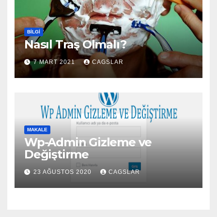
BILGI
Nasıl Traş Olmalı?
7 MART 2021
CAGSLAR
MAKALE
Wp-Admin Gizleme ve
Değiştirme
23 AĞUSTOS 2020
CAGSLAR