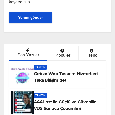
kaydedilsin.
Son Yazılar
Popüler
Trend
TANITIM
Gebze Web Tasarım Hizmetleri
Taka Bilişim’de!
TANITIM
444Host ile Güçlü ve Güvenilir
VDS Sunucu Çözümleri