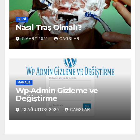
BILGI
Nasıl Traş Olmalı?
7 MART 2021
CAGSLAR
MAKALE
Wp-Admin Gizleme ve
Değiştirme
23 AĞUSTOS 2020
CAGSLAR