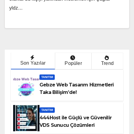
yldz…
Son Yazılar
Popüler
Trend
TANITIM
Gebze Web Tasarım Hizmetleri
Taka Bilişim’de!
TANITIM
444Host ile Güçlü ve Güvenilir
VDS Sunucu Çözümleri