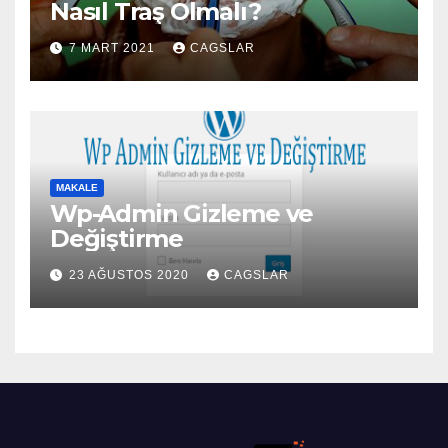
Nasıl Traş Olmalı?
7 MART 2021
CAGSLAR
MAKALE
Wp-Admin Gizleme ve
Değiştirme
23 AĞUSTOS 2020
CAGSLAR