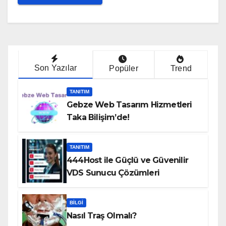
Son Yazılar
Popüler
Trend
TANITIM
Gebze Web Tasarım Hizmetleri
Taka Bilişim’de!
TANITIM
444Host ile Güçlü ve Güvenilir
VDS Sunucu Çözümleri
BILGI
Nasıl Traş Olmalı?