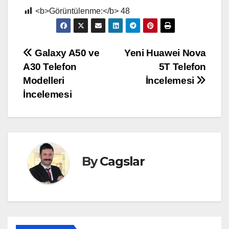
<b>Görüntülenme:</b>
48
Yazı
Galaxy A50 ve
Yeni Huawei Nova
A30 Telefon
5T Telefon
gezinmesi
Modelleri
İncelemesi
İncelemesi
By
Cagslar