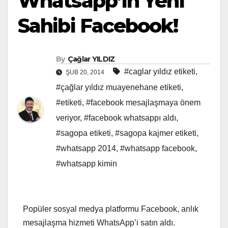
Whatsapp’ın Yeni
Sahibi Facebook!
By
Çağlar YILDIZ
#caglar yıldız etiketi
,
ŞUB 20, 2014
#çağlar yıldız muayenehane etiketi
,
#etiketi
,
#facebook mesajlaşmaya önem
veriyor
,
#facebook whatsappı aldı
,
#sagopa etiketi
,
#sagopa kajmer etiketi
,
#whatsapp 2014
,
#whatsapp facebook
,
#whatsapp kimin
Popüler sosyal medya platformu Facebook, anlık
mesajlaşma hizmeti WhatsApp’i satın aldı.