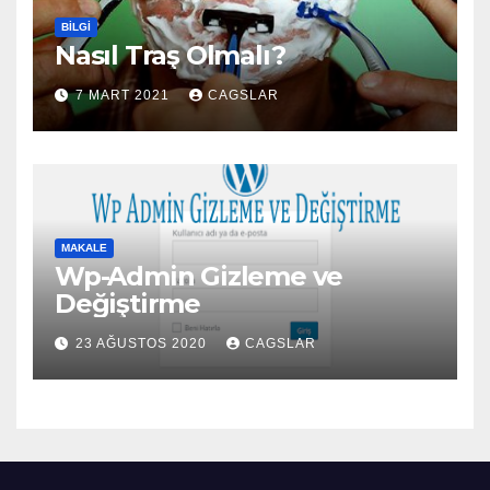
BILGI
Nasıl Traş Olmalı?
7 MART 2021
CAGSLAR
MAKALE
Wp-Admin Gizleme ve
Değiştirme
23 AĞUSTOS 2020
CAGSLAR