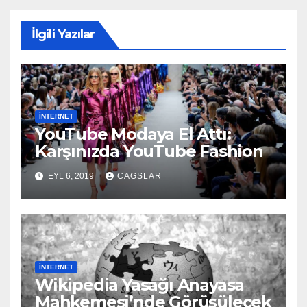
İlgili Yazılar
İNTERNET
YouTube Modaya El Attı:
Karşınızda YouTube Fashion
EYL 6, 2019
CAGSLAR
İNTERNET
Wikipedia Yasağı Anayasa
Mahkemesi’nde Görüşülecek