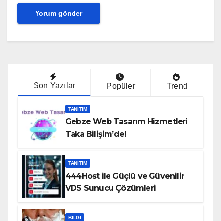
Son Yazılar
Popüler
Trend
TANITIM
Gebze Web Tasarım Hizmetleri
Taka Bilişim’de!
TANITIM
444Host ile Güçlü ve Güvenilir
VDS Sunucu Çözümleri
BILGI